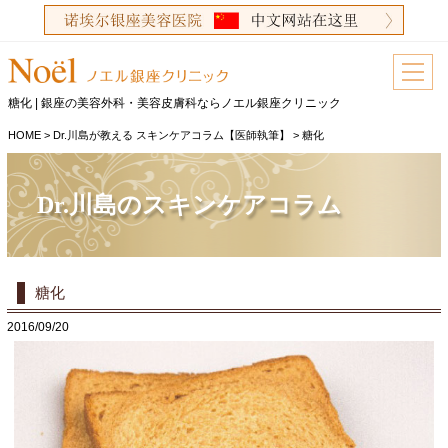
糖化 | 銀座の美容外科・美容皮膚科ならノエル銀座クリニック
HOME
>
Dr.川島が教える スキンケアコラム【医師執筆】
>
糖化
Dr.川島のスキンケアコラム
糖化
2016/09/20