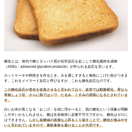
糖化とは、体内で糖とタンパク質が化学反応を起こして糖化最終生成物
（AGEs：advanced glycation products）が作られる反応を言います。
ホットケーキや卵焼きを作るとき、火を通しすぎると褐色にこげた色がつきま
す。これをメイラード反応と呼びますが、これも糖化反応なのです。
この糖化反応が老化を促進させると言われており、血管では動脈硬化、骨なら
骨粗しょう症、さらに肌ではシワ、たるみ、くすみの原因になるとされていま
す。
白いお米が黒くなる「おこげ」を頭に浮かべると、肌の糖化という現象が理解
しやすいかもしれません。糖は生命維持に必要不可欠ですから、糖化はゼロに
はできません。
しかし血糖値の急激な上昇をくり返すことで、糖化が進みやす
いと言われていますので、暴飲暴食を避けることが大切です。