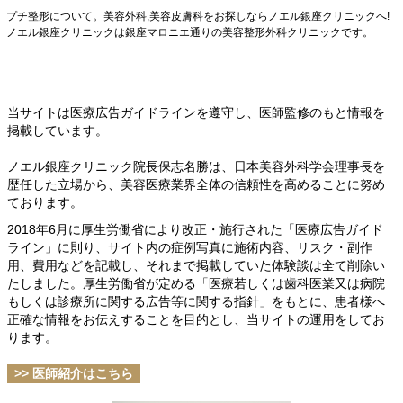
プチ整形について。美容外科,美容皮膚科をお探しならノエル銀座クリニックへ!
ノエル銀座クリニックは銀座マロニエ通りの美容整形外科クリニックです。
当サイトは医療広告ガイドラインを遵守し、
医師監修のもと情報を
掲載しています。
ノエル銀座クリニック院長保志名勝は、日本美容外科学会理事長を
歴任した立場から、美容医療業界全体の信頼性を高めることに努め
ております。
2018年6月に厚生労働省により改正・施行された「医療広告ガイド
ライン」に則り、サイト内の症例写真に施術内容、リスク・副作
用、費用などを記載し、それまで掲載していた体験談は全て削除い
たしました。厚生労働省が定める「医療若しくは歯科医業又は病院
もしくは診療所に関する広告等に関する指針」をもとに、患者様へ
正確な情報をお伝えすることを目的とし、当サイトの運用をしてお
ります。
>> 医師紹介はこちら