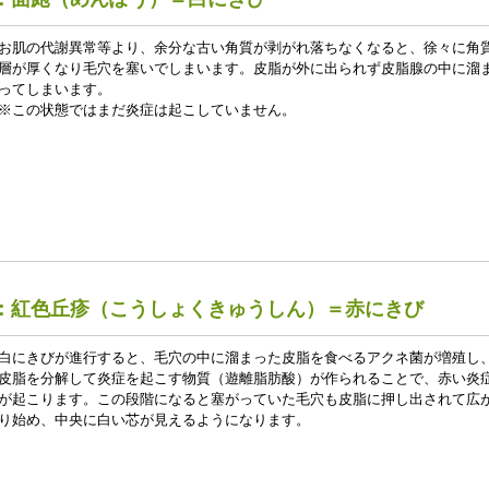
お肌の代謝異常等より、余分な古い角質が剥がれ落ちなくなると、徐々に角
層が厚くなり毛穴を塞いでしまいます。皮脂が外に出られず皮脂腺の中に溜
ってしまいます。
※この状態ではまだ炎症は起こしていません。
：紅色丘疹（こうしょくきゅうしん）＝赤にきび
白にきびが進行すると、毛穴の中に溜まった皮脂を食べるアクネ菌が増殖し
皮脂を分解して炎症を起こす物質（遊離脂肪酸）が作られることで、赤い炎
が起こります。この段階になると塞がっていた毛穴も皮脂に押し出されて広
り始め、中央に白い芯が見えるようになります。