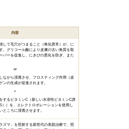
内容
積して毛穴がつまること（角化異常）が、に
す。グリコール酸により皮膚の古い角質を取
ーバーを促進し、にきびの悪化を防ぎ、また
or
しながら浸透させ、フロスティング作用（皮
ゲンの生成が促進されます。
+
をするビタミンC（新しい水溶性ビタミンC誘
PS））を、エレクトロポレーションを使用し
いところに浸透させます。
ラズマ」を照射する新世代の美肌治療で、照