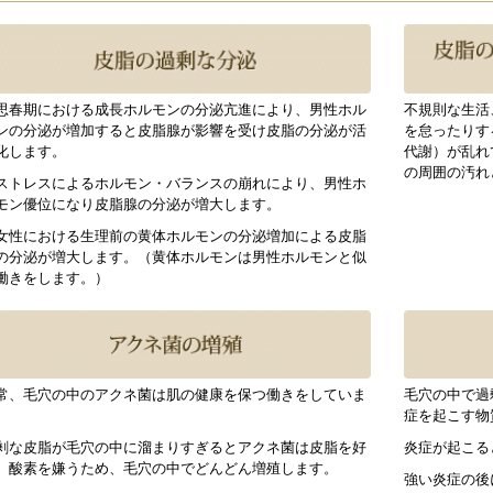
思春期における成長ホルモンの分泌亢進により、男性ホル
不規則な生活
ンの分泌が増加すると皮脂腺が影響を受け皮脂の分泌が活
を怠ったりす
化します。
代謝）が乱れ
の周囲の汚れ
ストレスによるホルモン・バランスの崩れにより、男性ホ
モン優位になり皮脂腺の分泌が増大します。
女性における生理前の黄体ホルモンの分泌増加による皮脂
の分泌が増大します。（黄体ホルモンは男性ホルモンと似
働きをします。）
常、毛穴の中のアクネ菌は肌の健康を保つ働きをしていま
毛穴の中で過
。
症を起こす物
剰な皮脂が毛穴の中に溜まりすぎるとアクネ菌は皮脂を好
炎症が起こる
、酸素を嫌うため、毛穴の中でどんどん増殖します。
強い炎症の後