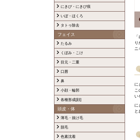
にきび・にきび痕
いぼ・ほくろ
タトゥ除去
フェイス
「
り
たるみ
ニ
くぼみ・こけ
目元・二重
口唇
鼻
に
こ
小顔・輪郭
い
各種形成[顔]
に
頭皮・体
と
薄毛・抜け毛
脱毛
色素沈着