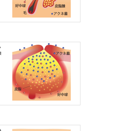
ク
壊
発