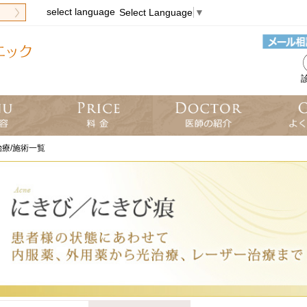
select language
Select Language
▼
診
療/施術一覧