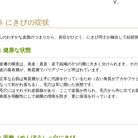
す。
にきびの症状
んのわずかな皮脂のつまりから、炎症がひどく、にきび同士が融合して結節
：健康な状態
皮膚の構造は、表皮・真皮・皮下組織の3つの層に大きく分けられます。その
皮の最表層が、角質層でバリアゾーンと呼ばれています。
正常なお肌は角質層が上手に代謝を行っているため（古い角質がアカやフケ
なって剥がれ落ちる）、毛穴は常に開いた状態です。
毛穴にはそれぞれ皮脂腺があり、ここで皮脂が作られ、毛穴から外に出てお
表面を弱酸性にして細菌の増殖を防ぎ、更に保湿を行っています。
：面皰（めんぽう）＝白にきび