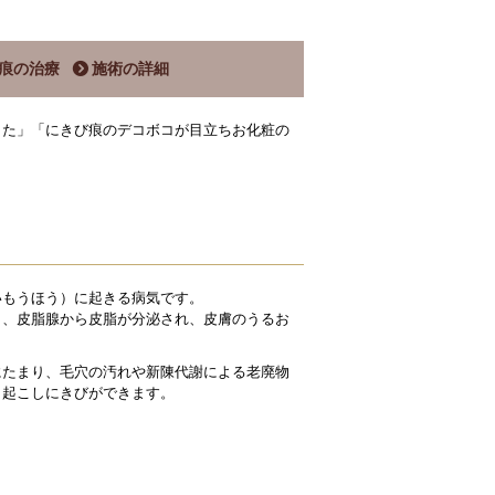
痕の治療
施術の詳細
した」「にきび痕のデコボコが目立ちお化粧の
。
いもうほう）に起きる病気です。
し、皮脂腺から皮脂が分泌され、皮膚のうるお
にたまり、毛穴の汚れや新陳代謝による老廃物
き起こしにきびができます。