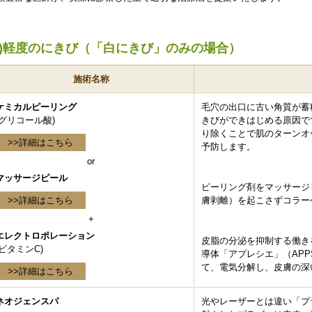
1)軽度のにきび（「白にきび」のみの場合）
施術名称
ケミカルピーリング
毛穴の出口に古い角質が蓄
(グリコール酸)
きびができはじめる原因で
り除くことで肌のターンオ
>>詳細はこちら
予防します。
or
マッサージピール
ピーリング剤をマッサージ
>>詳細はこちら
膚剥離）を起こさずコラー
+
エレクトロポレーション
皮脂の分泌を抑制する働き
(ビタミンC)
導体「アプレシエ」（AP
て、電気分解し、皮膚の深
>>詳細はこちら
ネオジェンスパ
光やレーザーとは違い「プ