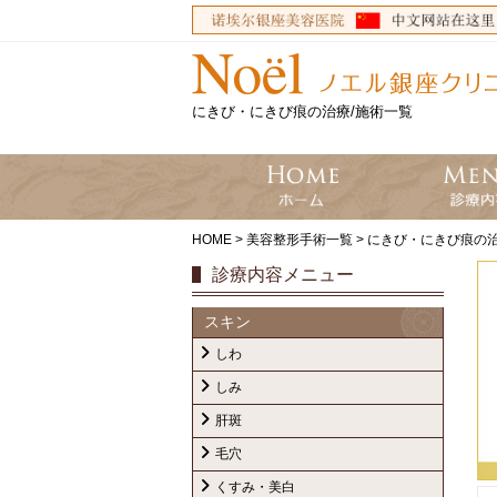
にきび・にきび痕の治療/施術一覧
HOME
>
美容整形手術一覧
>
にきび・にきび痕の治
診療内容メニュー
スキン
しわ
しみ
肝斑
毛穴
くすみ・美白