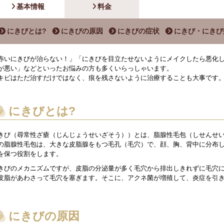
基本情報
料金
にきびとは?
にきびの原因
にきびの症状
にきび・にきび
赤いにきびが治らない！」「にきびを目立たせないようにメイクしたら悪化
が悪い」などといったお悩みの方も多くいらっしゃいます。
キビはただ治すだけではなく、痕を残さないように治療することも大事です
にきびとは?
きび（尋常性ざ瘡（じんじょうせいざそう））とは、脂腺性毛包（しせんせ
の脂腺性毛包は、大きな皮脂腺をもつ毛孔（毛穴）で、顔、胸、背中に分布
を保つ役割をします。
きびのメカニズムですが、皮脂の分泌量が多く毛穴から排出しきれずに毛穴
皮脂があわさって毛穴を塞ぎます。そこに、アクネ菌が増殖して、炎症を引
にきびの原因