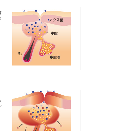
質
ま
、
症
が