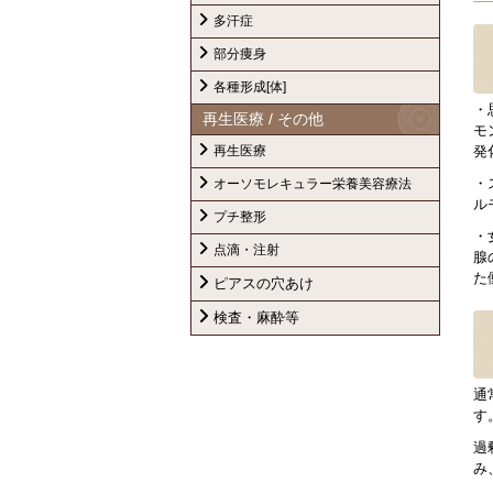
多汗症
部分痩身
各種形成[体]
・
再生医療 / その他
モ
発
再生医療
・
オーソモレキュラー栄養美容療法
ル
プチ整形
・
点滴・注射
腺
た
ピアスの穴あけ
検査・麻酔等
通
す
過
み