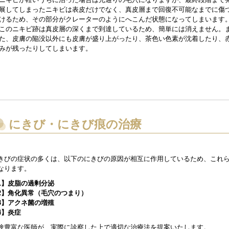
展してしまったニキビは表皮だけでなく、真皮層まで回復不可能なまでに傷
けるため、その部分がクレーターのようにへこんだ状態になってしまいます
このニキビ跡は真皮層の深くまで到達しているため、簡単には消えません。
た、皮膚の陥没以外にも皮膚が盛り上がったり、茶色い色素が沈着したり、
みが残ったりしてしまいます。
にきび・にきび痕の治療
きびの症状の多くは、以下のにきびの原因が相互に作用しているため、これ
なります。
1】皮脂の過剰分泌
2】角化異常（毛穴のつまり）
3】アクネ菌の増殖
4】炎症
験豊富な医師が、実際に診察した上で適切な治療法を提案いたします。