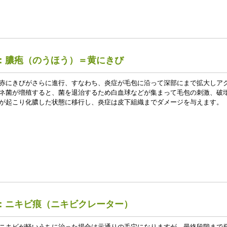
：膿疱（のうほう）＝黄にきび
赤にきびがさらに進行、すなわち、炎症が毛包に沿って深部にまで拡大しア
ネ菌が増殖すると、菌を退治するため白血球などが集まって毛包の刺激、破
が起こり化膿した状態に移行し、炎症は皮下組織までダメージを与えます。
：ニキビ痕（ニキビクレーター）
ニキビが軽いうちに治った場合は元通りの毛穴になりますが、最終段階まで