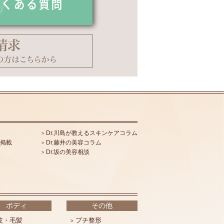
Dr.川島が教えるスキンケアコラム
掲載
Dr.藤井の美容コラム
Dr.坂の美容相談
ボディ
その他
皮・毛髪
プチ整形