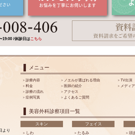
19:00 /休診日は
こちら
メニュー
診療内容
ノエルが選ばれる理由
TV出演
料金
医師の紹介
メディア
診療の流れ
アクセス
症例写真
よくあるご質問
美容外科診察項目一覧
スキン
フェイス
1日より
しわ
たるみ
頭