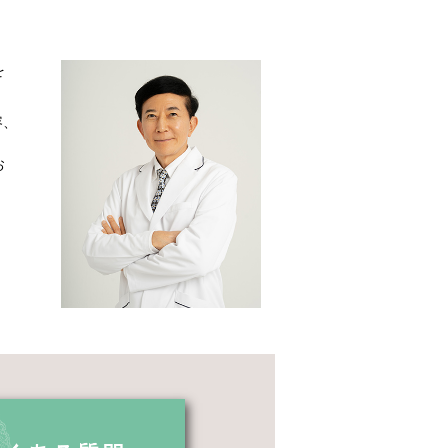
を
容、
お