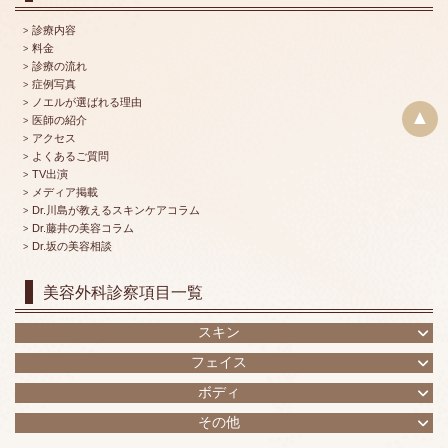
診療内容
料金
診療の流れ
症例写真
ノエルが選ばれる理由
▲
医師の紹介
アクセス
よくあるご質問
TV出演
メディア掲載
Dr.川島が教えるスキンケアコラム
Dr.藤井の美容コラム
Dr.坂の美容相談
美容外科診察項目一覧
スキン
フェイス
ボディ
その他