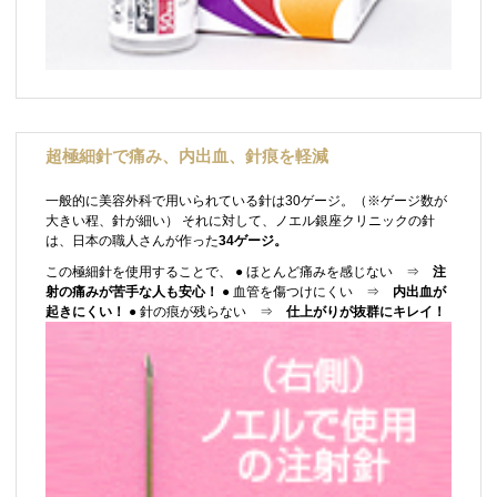
超極細針で痛み、内出血、針痕を軽減
一般的に美容外科で用いられている針は30ゲージ。（※ゲージ数が
大きい程、針が細い） それに対して、ノエル銀座クリニックの針
は、日本の職人さんが作った
34ゲージ。
この極細針を使用することで、 ● ほとんど痛みを感じない ⇒
注
射の痛みが苦手な人も安心！
● 血管を傷つけにくい ⇒
内出血が
起きにくい！
● 針の痕が残らない ⇒
仕上がりが抜群にキレイ！