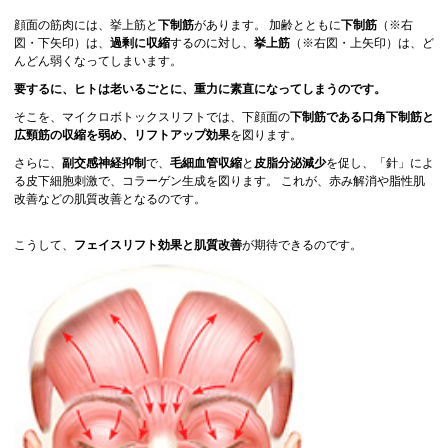
顔面の筋肉には、挙上筋と
下制筋
があります。 加齢とともに
下制筋
（※右
図・下矢印）は、
過剰に収縮
するのに対し、
挙上筋
（※右図・上矢印）は、ど
んどん弱くなってしまいます。
要するに、ヒトは老いるごとに、重力に素直になってしまうのです。
そこを、マイクロボトックスリフトでは、下顔面の
下制筋である口角下制筋と
広頸筋の収縮を弱め、
リフトアップ効果
を図ります。
さらに、
副交感神経抑制
で、
毛細血管収縮
と
皮脂分泌減少
を促し、「針」によ
る皮下細胞刺激で、
コラーゲン生成
を図ります。 これが、赤み解消や脂性肌
改善などの肌質改善となるのです。
こうして、
フェイスリフト効果と肌質改善
が期待できるのです。