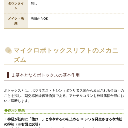
ダウンタイ
無し
ム
メイク・洗
当日からOK
顔
マイクロボトックスリフトのメカニ
ズム
1.基本となるボトックスの基本作用
ボトックスとは、ボツリヌストキシン（ボツリヌス菌から放出される蛋白）の
ことを指し、副交感神経伝達物質である、アセチルコリンを神経筋接合部にお
いて遮断します。
◆作用と効果
・神経が筋肉に「働け！」と命令するのを止める ⇒
シワを発生させる表情筋
の抑制
（※右図と説明）