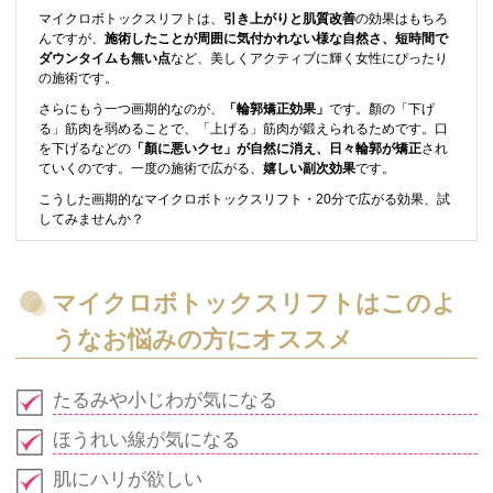
マイクロボトックスリフトは、
引き上がりと肌質改善
の効果はもちろ
んですが、
施術したことが周囲に気付かれない様な自然さ、短時間で
ダウンタイムも無い点
など、美しくアクティブに輝く女性にぴったり
の施術です。
さらにもう一つ画期的なのが、
「輪郭矯正効果」
です。顏の「下げ
る」筋肉を弱めることで、「上げる」筋肉が鍛えられるためです。口
を下げるなどの
「顏に悪いクセ」が自然に消え、日々輪郭が矯正
され
ていくのです。一度の施術で広がる、
嬉しい副次効果
です。
こうした画期的なマイクロボトックスリフト・20分で広がる効果、試
してみませんか？
マイクロボトックスリフトはこのよ
うなお悩みの方にオススメ
たるみや小じわが気になる
ほうれい線が気になる
肌にハリが欲しい