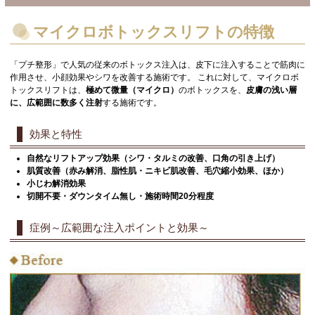
マイクロボトックスリフトの特徴
「プチ整形」で人気の従来のボトックス注入は、皮下に注入することで筋肉に
作用させ、小顔効果やシワを改善する施術です。 これに対して、マイクロボ
トックスリフトは、
極めて微量（マイクロ）
のボトックスを、
皮膚の浅い層
に、広範囲に数多く注射
する施術です。
効果と特性
自然なリフトアップ効果（シワ・タルミの改善、口角の引き上げ）
肌質改善（赤み解消、脂性肌・ニキビ肌改善、毛穴縮小効果、ほか）
小じわ解消効果
切開不要・ダウンタイム無し・施術時間20分程度
症例～広範囲な注入ポイントと効果～