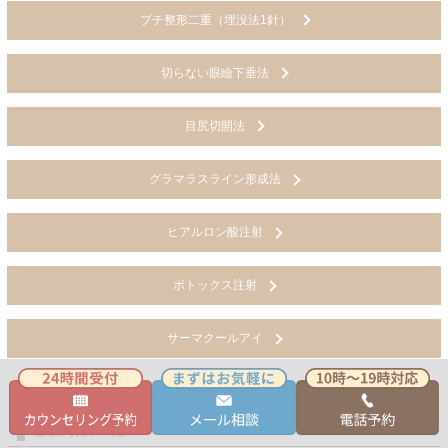
プチ整形二重（埋没法1針）
切らない眼瞼下垂法
目尻切開法
グラマラスライン形成法
ヒアルロン酸注射
ボトックス注射
サーマクールアイ
診療項目一覧