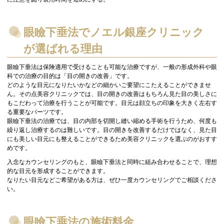
眼瞼下垂法でノエル銀座クリニック
が選ばれる理由
眼瞼下垂法は保険適用で受けることも可能な治療ですが、一般の形成外科や眼
科での治療の目的は「目の開きの改善」です。
どのような目元になりたいかなどの細かいご要望にこたえることができませ
ん。その点美容クリニックでは、目の開きの改善はもちろん見た目の美しさに
もこだわって治療を行うことが可能です。目元は顔立ちの印象を大きく左右す
る重要なパーツです。
眼瞼下垂法の治療では、目の内部を切開し縫い縮める手術を行うため、何度も
繰り返し治療するのは難しいです。目の開きを改善するだけではなく、見た目
にも美しい目元にも整えることができるため美容クリニックを選ぶのがおすす
めです。
入念なカウンセリングのもと、眼瞼下垂法と同時に組み合わせることで、理想
的な目元を形成することができます。
なりたい目元などご希望がある方は、ぜひ一度カウンセリングでご相談くださ
い。
眼瞼下垂法の施術料金