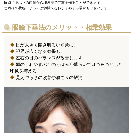
同時にまぶたの内側から埋没法で二重を作ることができます。
患者様の状態によっては切開法をおすすめする場合もございます。
眼瞼下垂法のメリット・相乗効果
◆
目が大きく開き明るい印象に。
◆
視界が広くなる効果も。
◆
左右の目のバランスが改善します。
◆
額のしわやまぶたのくぼみが薄らいではつらつとした
印象を与える
◆
見えづらさの改善や肩こりの解消