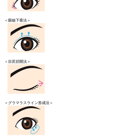
＜眼瞼下垂法＞
＜目尻切開法＞
＜グラマラスライン形成法＞