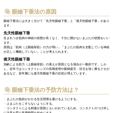
眼瞼下垂法の原因
眼瞼下垂法には大きく分けて「先天性眼瞼下垂」と「後天性眼瞼下垂」があり
ます。
先天性眼瞼下垂
生まれつき筋肉や神経の状態が良くなく、十分に開かないまぶたの状態をいい
ます。
原因は「筋肉（上眼瞼挙筋）の力が弱い」「まぶたの筋肉を支配している神経
が正しく機能していない」ことが考えられます。
後天性眼瞼下垂
加齢による筋力（上眼瞼挙筋）の衰えが原因となる場合が一般的です。しか
し、近年ではコンタクトレンズの長期使用や眼精疲労・目元を強く擦るクセが
あるなど、若年層にも後天性眼瞼下垂の症状が増えています。
眼瞼下垂法の予防方法は？
・
まぶたの負担がかかる生活習慣を避けるようにする。
・
上まぶたをこすらないようにする。
・
コンタクトによる刺激が原因ともいわれているため、コンタクトのつけ外し
に注意を図り装用時間を短めにする。