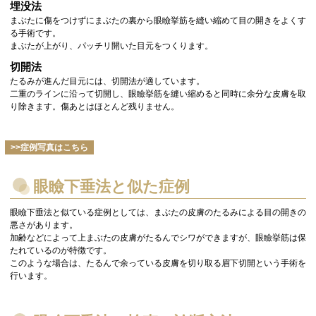
埋没法
まぶたに傷をつけずにまぶたの裏から眼瞼挙筋を縫い縮めて目の開きをよくす
る手術です。
まぶたが上がり、パッチリ開いた目元をつくります。
切開法
たるみが進んだ目元には、切開法が適しています。
二重のラインに沿って切開し、眼瞼挙筋を縫い縮めると同時に余分な皮膚を取
り除きます。傷あとはほとんど残りません。
>>症例写真はこちら
眼瞼下垂法と似た症例
眼瞼下垂法と似ている症例としては、まぶたの皮膚のたるみによる目の開きの
悪さがあります。
加齢などによって上まぶたの皮膚がたるんでシワができますが、眼瞼挙筋は保
たれているのが特徴です。
このような場合は、たるんで余っている皮膚を切り取る眉下切開という手術を
行います。