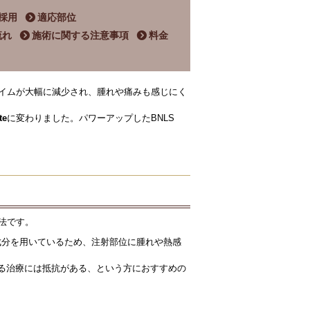
採用
適応部位
流れ
施術に関する注意事項
料金
タイムが大幅に減少され、腫れや痛みも感じにく
te
に変わりました。パワーアップしたBNLS
法です。
成分を用いているため、注射部位に腫れや熱感
る治療には抵抗がある、という方におすすめの