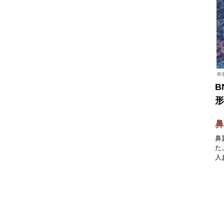
B
鼻
た
人