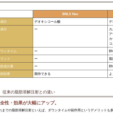
BNLS Neo
主成分
デオキシコール酸
デ
新成分
ー
カ
ア
カ
コ
ダウンタイム
ー
B
メリット
ー
脂
有効成分量
ー
B
施術効果
期待できる
よ
従来の脂肪溶解注射との違い
安全性・効果が大幅にアップ。
れまでの脂肪溶解注射といえば、ダウンタイムや副作用というデメリットも