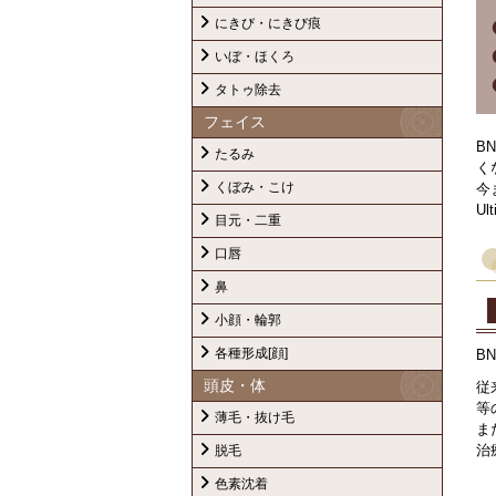
にきび・にきび痕
いぼ・ほくろ
タトゥ除去
フェイス
B
たるみ
く
くぼみ・こけ
今
U
目元・二重
口唇
鼻
小顔・輪郭
各種形成[顔]
B
頭皮・体
従
等
薄毛・抜け毛
ま
治
脱毛
色素沈着