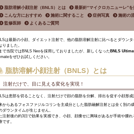
脂肪溶解小顔注射（BNLS）とは
最新針“マイクロカニューレ”を
こんな方におすすめ
施術に関すること
症例写真
施術の
監修医師
よくあるご質問
NLSは最新の小顔、ダイエット注射で、他の脂肪溶解注射に比べるとダウン
なりました。
まで当院ではBNLS Neoを採用しておりましたが、新しくなった
BNLS Ultima
ltimateをぜひお試しください。
脂肪溶解小顔注射（BNLS）とは
注射だけで、目に見える変化を実現！
NLSは患部を切ることなく、注射だけで顔の脂肪を分解、排出を促す小顔形成
来からあるフォスファジルコリンを主成分とした脂肪融解注射とは全く別の
のダウンタイムが生じません。
た注射後の約3日で効果を実感でき、小顔、顔痩せに興味があるが手術や腫れ
療です。