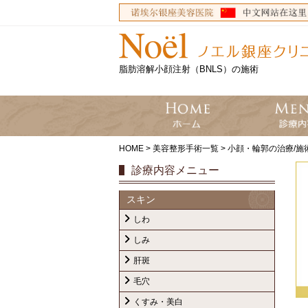
脂肪溶解小顔注射（BNLS）の施術
HOME
>
美容整形手術一覧
>
小顔・輪郭の治療/施
診療内容メニュー
スキン
しわ
しみ
肝斑
毛穴
くすみ・美白