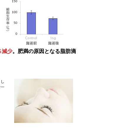
％減少
。肥満の原因となる脂肪滴
まし
お一