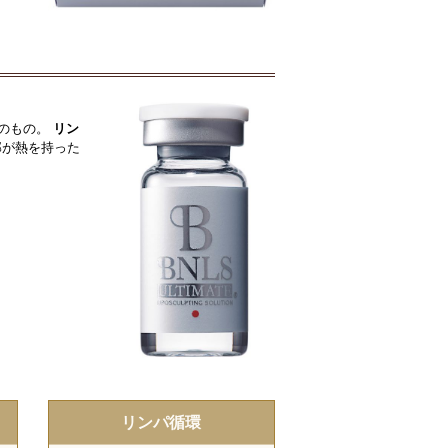
来のもの。
リン
部が熱を持った
リンパ循環