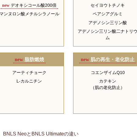
new
デオキシコール酸200倍
セイヨウトチノキ
マンヌロン酸メチルシラノール
ペアシアグルミ
アデノシン三リン酸
アデノシン三リン酸二ナトリ
ム
new
脂肪燃焼
new
肌の再生・老化防止
アーティチョーク
コエンザイムQ10
L-カルニチン
カテキン
（肌の老化防止）
BNLS NeoとBNLS Ultimateの違い