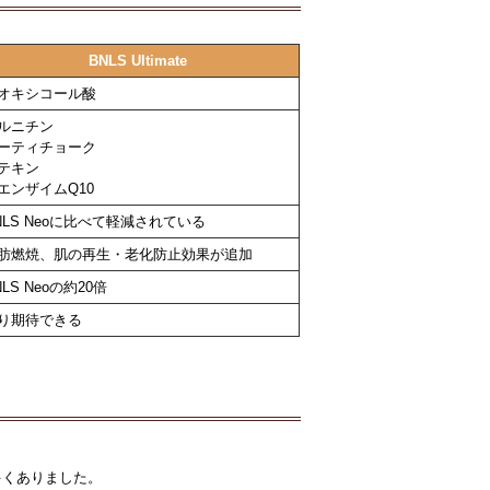
BNLS Ultimate
オキシコール酸
ルニチン
ーティチョーク
テキン
エンザイムQ10
NLS Neoに比べて軽減されている
肪燃焼、肌の再生・老化防止効果が追加
NLS Neoの約20倍
り期待できる
多くありました。