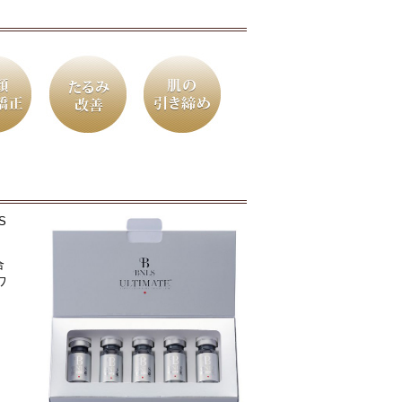
S
合
ワ