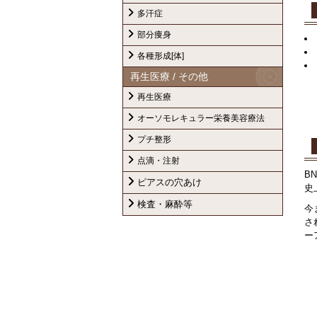
多汗症
部分痩身
各種形成[体]
再生医療 / その他
再生医療
オーソモレキュラー栄養美容療法
プチ整形
点滴・注射
B
ピアスの穴あけ
史
検査・麻酔等
今
さ
ー