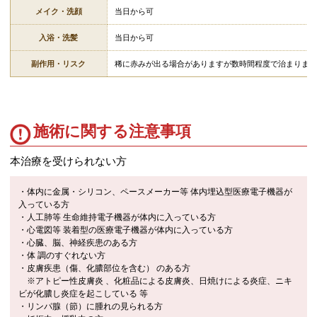
メイク・洗顔
当日から可
入浴・洗髪
当日から可
副作用・リスク
稀に赤みが出る場合がありますが数時間程度で治まります
施術に関する注意事項
本治療を受けられない方
・体内に金属・シリコン、ペースメーカー等 体内埋込型医療電子機器が
入っている方
・人工肺等 生命維持電子機器が体内に入っている方
・心電図等 装着型の医療電子機器が体内に入っている方
・心臓、脳、神経疾患のある方
・体 調のすぐれない方
・皮膚疾患（傷、化膿部位を含む） のある方
※アトピー性皮膚炎 、化粧品による皮膚炎、日焼けによる炎症、ニキ
ビが化膿し炎症を起こしている 等
・リンパ腺（節）に腫れの見られる方