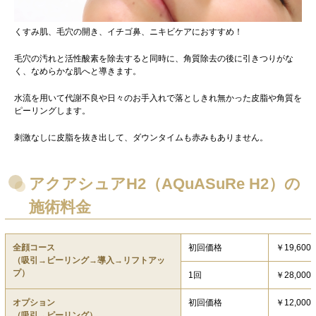
くすみ肌、毛穴の開き、イチゴ鼻、ニキビケアにおすすめ！
毛穴の汚れと活性酸素を除去すると同時に、角質除去の後に引きつりがな
く、なめらかな肌へと導きます。
水流を用いて代謝不良や日々のお手入れで落としきれ無かった皮脂や角質を
ピーリングします。
刺激なしに皮脂を抜き出して、ダウンタイムも赤みもありません。
アクアシュアH2（AQuASuRe H2）の
施術料金
全顔コース
初回価格
￥19,600
（吸引→ピーリング→導入→リフトアッ
プ）
1回
￥28,000
オプション
初回価格
￥12,000
（吸引→ピーリング）