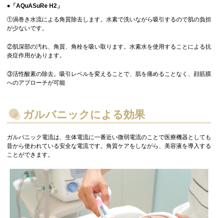
●「AQuASuRe H2」
①渦巻き水流による角質除去します。水素で洗いながら吸引するので肌の負担
が少ないです。
②肌深部の汚れ、角質、角栓を吸い取ります。水素水を使用することによる抗
炎症作用があります。
③活性酸素の除去。吸引レベルを変えることで、肌を痛めることなく、顔筋膜
へのアプローチが可能
ガルバニックによる効果
ガルバニック電流は、生体電流に一番近い微弱電流のことで医療機器としても
昔から使われている安全な電流です。角質ケアをしながら、美容液を導入する
ことができます。